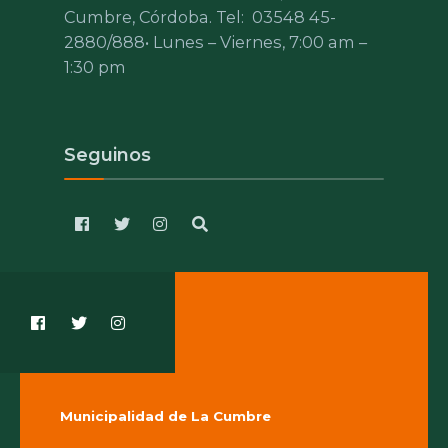
Cumbre, Córdoba. Tel:
03548 45-
2880/888
• Lunes – Viernes, 7:00 am –
1:30 pm
Seguinos
Municipalidad de La Cumbre