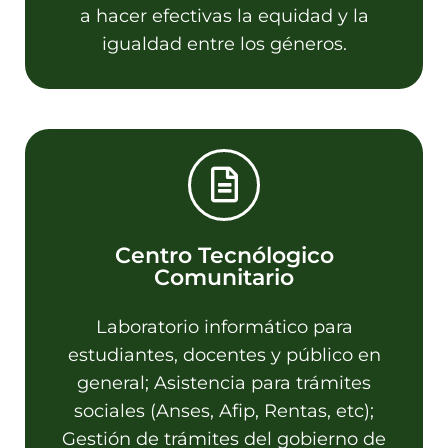
a hacer efectivas la equidad y la
igualdad entre los géneros.
Centro Tecnólogico
Comunitario
Contacto
Laboratorio informático para
Caraffa 300 1° piso - Tel: 03548-
estudiantes, docentes y público en
451601 - Email:
ctc@lacumbre.gob.ar
general; Asistencia para trámites
sociales (Anses, Afip, Rentas, etc);
Gestión de trámites del gobierno de