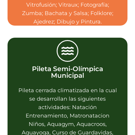
Vitrofusión; Vitraux; Fotografía;
Zumba; Bachata y Salsa; Folklore;
Ajedrez; Dibujo y Pintura.
Pileta Semi-Olímpica
Municipal
Contacto
Pileta cerrada climatizada en la cual
se desarrollan las siguientes
Av. San Martín y Formosa - Tel:
actividades: Natación
03548-15430077 - Email:
deportes@lacumbre.gob.ar
Entrenamiento, Matronatacion
Niños, Aquagym, Aquacroos,
Aquayoga, Curso de Guardavidas,