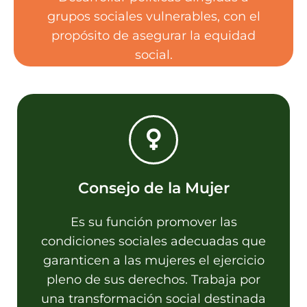
grupos sociales vulnerables, con el
propósito de asegurar la equidad
social.
Consejo de la Mujer
Contacto
Es su función promover las
Centro Integrador Comunitario - Av.
condiciones sociales adecuadas que
San Martin esq. Formosa - Tel:
03548-452005 - Email:
garanticen a las mujeres el ejercicio
consejodelamujer@lacumbre.gob.ar
pleno de sus derechos. Trabaja por
una transformación social destinada