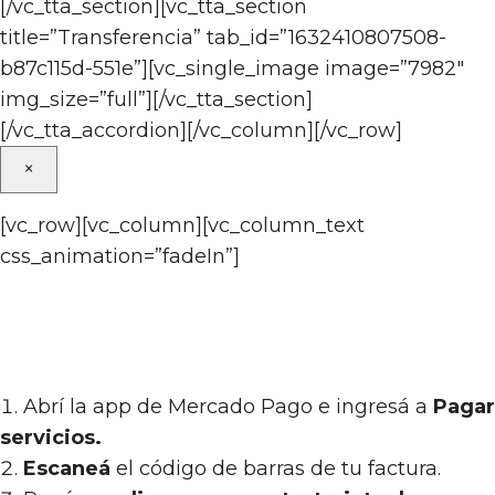
[/vc_tta_section][vc_tta_section
title=”Transferencia” tab_id=”1632410807508-
b87c115d-551e”][vc_single_image image=”7982″
img_size=”full”][/vc_tta_section]
[/vc_tta_accordion][/vc_column][/vc_row]
×
[vc_row][vc_column][vc_column_text
css_animation=”fadeIn”]
Pagá tu tasa municipal en
simples pasos:
Abrí la app de Mercado Pago e ingresá a
Pagar
servicios.
Escaneá
el código de barras de tu factura.