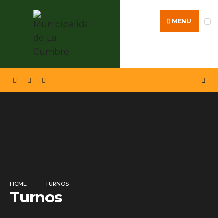
Search
Skip
for:
to
MENU
content
HOME
TURNOS
Turnos