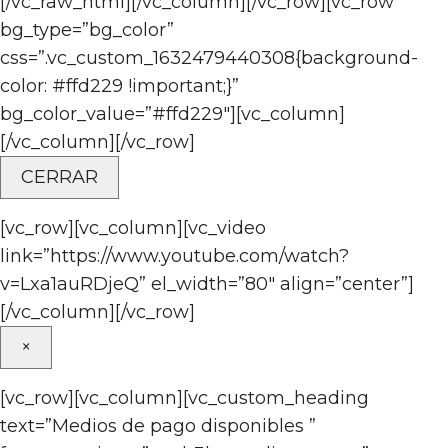
[/vc_raw_html][/vc_column][/vc_row][vc_row
bg_type=”bg_color”
css=”.vc_custom_1632479440308{background-
color: #ffd229 !important;}”
bg_color_value=”#ffd229″][vc_column]
[/vc_column][/vc_row]
CERRAR
[vc_row][vc_column][vc_video
link=”https://www.youtube.com/watch?
v=Lxa1auRDjeQ” el_width=”80″ align=”center”]
[/vc_column][/vc_row]
×
[vc_row][vc_column][vc_custom_heading
text=”Medios de pago disponibles ”