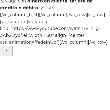
Pagá con
dinero en cuenta, tarjeta de
crédito o débito.
¡Y listo!
[/vc_column_text][/vc_column][/vc_row][vc_row]
[vc_column][vc_video
link=”https://www.youtube.com/watch?v=h_g-
3Ab2Dyo” el_width=”60″ align=”center”
css_animation=”fadeInUp”][/vc_column][/vc_row]
×