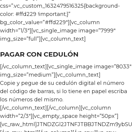
css=”.vc_custom_1632479516325{background-
color: #ffd229 !important;}”
bg_color_value=”#ffd229″][vc_column
width=”1/3″][vc_single_image image=”7999″
img_size=”full”][vc_column_text]
PAGAR CON CEDULÓN
[/vc_column_text][vc_single_image image=”8033″
img_size=”medium”][vc_column_text]
Copie y pegue de su cedulón digital el número
del código de barras, si lo tiene en papel escriba
los números del mismo.
[/vc_column_text][/vc_column][vc_column
width=”2/3″][vc_empty_space height=”50px”]
[vc_raw_html]JTNDZGl2JTNFJTBBJTNDZm9ybS