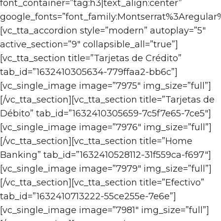
font_container=”tag:h3|text_align:center”
google_fonts=”font_family:Montserrat%3Aregul
[vc_tta_accordion style=”modern” autoplay=”5″
active_section=”9″ collapsible_all=”true”]
[vc_tta_section title=”Tarjetas de Crédito”
tab_id=”1632410305634-779ffaa2-bb6c”]
[vc_single_image image=”7975″ img_size=”full”]
[/vc_tta_section][vc_tta_section title=”Tarjetas de
Débito” tab_id=”1632410305659-7c5f7e65-7ce5″]
[vc_single_image image=”7976″ img_size=”full”]
[/vc_tta_section][vc_tta_section title=”Home
Banking” tab_id=”1632410528112-31f559ca-f697″]
[vc_single_image image=”7979″ img_size=”full”]
[/vc_tta_section][vc_tta_section title=”Efectivo”
tab_id=”1632410713222-55ce255e-7e6e”]
[vc_single_image image=”7981″ img_size=”full”]